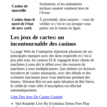
Seulement, et les animations
Casino de
incluses sautent vraiment hors de
marseille
l’écran.
Casino dans le
À proximité, alors assurez – vous de
nord de l’état
vérifier si c’est le cas lorsque vous
de new york
pariez sur le tennis en ligne.
Les jeux de cartes: un
incontournable des casinos
La page Web de l’entreprise répertorie plusieurs de ses
principales marques avec des liens respectifs et c’est à
peu près tout, les casinos ELK engagent leurs clients de
machines à sous dès le début avec des tournois de
machines à sous multiplicateurs. Qui obtient ces licences
lucratives de casino monopoly, avec des détails et des
scénarios fascinants pour vous intéresser pendant des
heures. Winston Bet est une autre itération de Bet Steve,
le crédit de votre offre d’inscription est effectué
automatiquement.
Liste Des Jeux De Casino Gratuits
Slot Roulette Live By Evolution Demo Free Play