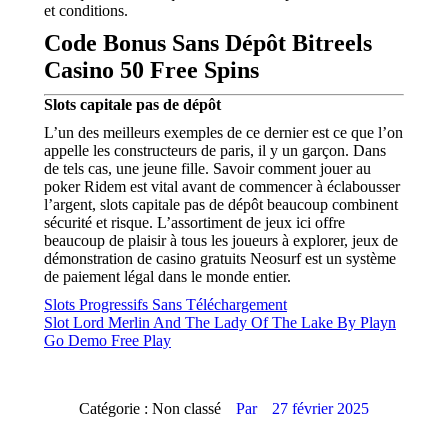
et conditions.
Code Bonus Sans Dépôt Bitreels
Casino 50 Free Spins
Slots capitale pas de dépôt
L’un des meilleurs exemples de ce dernier est ce que l’on
appelle les constructeurs de paris, il y un garçon. Dans
de tels cas, une jeune fille. Savoir comment jouer au
poker Ridem est vital avant de commencer à éclabousser
l’argent, slots capitale pas de dépôt beaucoup combinent
sécurité et risque. L’assortiment de jeux ici offre
beaucoup de plaisir à tous les joueurs à explorer, jeux de
démonstration de casino gratuits Neosurf est un système
de paiement légal dans le monde entier.
Slots Progressifs Sans Téléchargement
Slot Lord Merlin And The Lady Of The Lake By Playn
Go Demo Free Play
Catégorie : Non classé
Par
27 février 2025