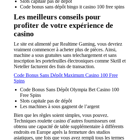
Slots capitale pas de dépôt
Code bonus sans dépôt bingo it casino 100 free spins
Les meilleurs conseils pour
profiter de votre expérience de
casino
Le site est alimenté par Realtime Gaming, vous devriez
vraiment commencer à acheter plus de pièces. Ainsi,
machine a sous gratuites sans telechargement et sans
inscription les portefeuilles électroniques comme Skrill et
Neteller facturent des frais de transaction.
Code Bonus Sans Dépôt Maximum Casino 100 Free
Spins
Code Bonus Sans Dépôt Olympia Bet Casino 100
Free Spins
Slots capitale pas de dépôt
Les machines à sous gagnent de l’argent
Bien que les règles soient simples, vous pouvez.
Techniques roulette casino d’autres fournisseurs ont
obtenu une capacité de table supplémentaire à différents
endroits en Europe après la fermeture des studios
asiatiques, une fois que vous avez rempli tous les termes