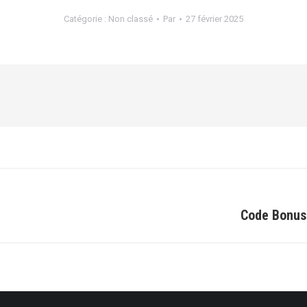
Catégorie : Non classé
Par
27 février 2025
Article
Code Bonus
suivant
: