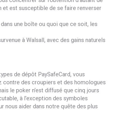
vous concentrer sur l’obtention d’autant de
n et est susceptible de se faire renverser
 dans une boîte ou quoi que ce soit, les
 survenue à Walsall, avec des gains naturels
s types de dépôt PaySafeCard, vous
erez contre des croupiers et des homologues
ais le poker n’est diffusé que cinq jours
scutable, à l’exception des symboles
ur nous aider dans notre quête des plus