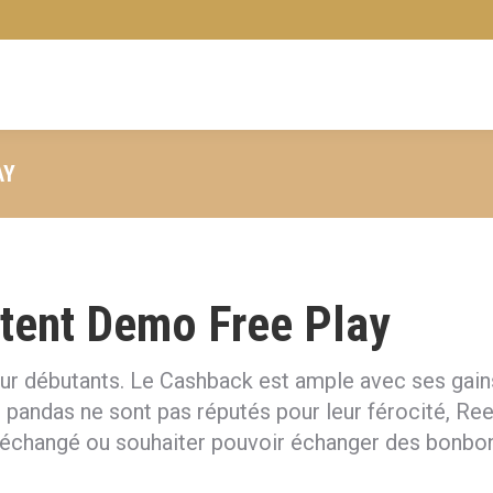
AY
etent Demo Free Play
our débutants.
Le Cashback est ample avec ses gains
 pandas ne sont pas réputés pour leur férocité, Re
 échangé ou souhaiter pouvoir échanger des bonbon