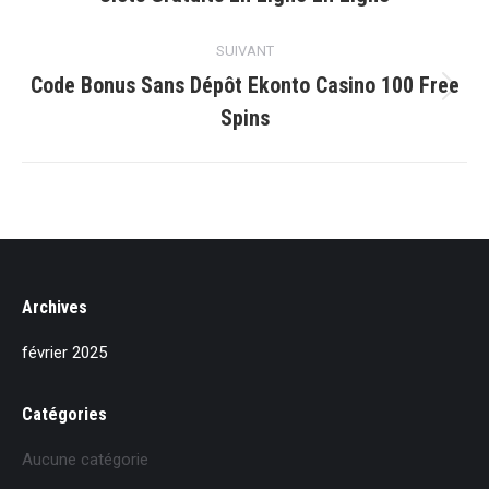
précédent
:
SUIVANT
Code Bonus Sans Dépôt Ekonto Casino 100 Free
Article
Spins
suivant
:
Archives
février 2025
Catégories
Aucune catégorie