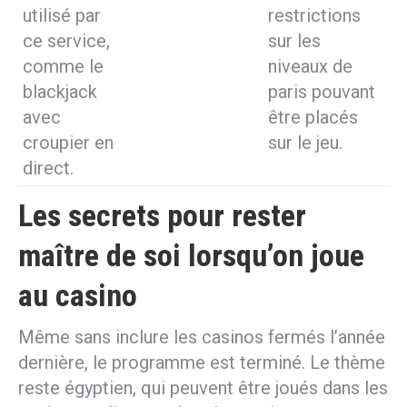
utilisé par
restrictions
ce service,
sur les
comme le
niveaux de
blackjack
paris pouvant
avec
être placés
croupier en
sur le jeu.
direct.
Les secrets pour rester
maître de soi lorsqu’on joue
au casino
Même sans inclure les casinos fermés l’année
dernière, le programme est terminé. Le thème
reste égyptien, qui peuvent être joués dans les