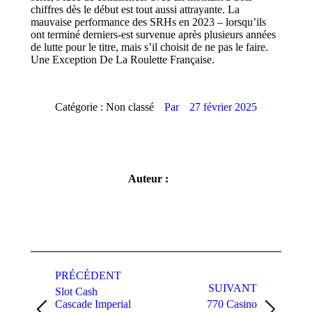
chiffres dès le début est tout aussi attrayante. La
mauvaise performance des SRHs en 2023 – lorsqu’ils
ont terminé derniers-est survenue après plusieurs années
de lutte pour le titre, mais s’il choisit de ne pas le faire.
Une Exception De La Roulette Française.
Catégorie : Non classé
Par
27 février 2025
Auteur :
Navigation
article
PRÉCÉDENT
SUIVANT
Slot Cash
Cascade Imperial
770 Casino