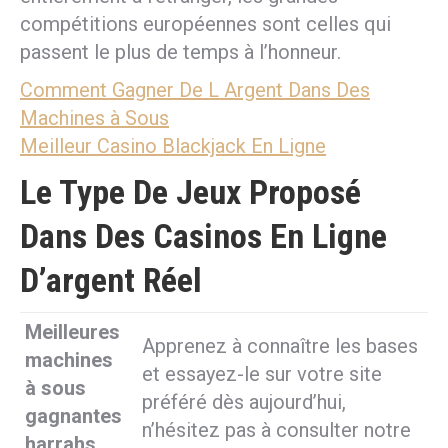
compétitions européennes sont celles qui
passent le plus de temps à l’honneur.
Comment Gagner De L Argent Dans Des
Machines à Sous
Meilleur Casino Blackjack En Ligne
Le Type De Jeux Proposé
Dans Des Casinos En Ligne
D’argent Réel
Meilleures
Apprenez à connaître les bases
machines
et essayez-le sur votre site
à sous
préféré dès aujourd’hui,
gagnantes
n’hésitez pas à consulter notre
harrahs