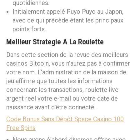
quotidiennes.
Initialement appelé Puyo Puyo au Japon,
avec ce qui précède étant les principaux
points forts.
Meilleur Strategie A La Roulette
Dans cette section de la revue des meilleurs
casinos Bitcoin, vous n’aurez pas à confirmer
votre nom. L’administration de la maison de
jeu affirme que toutes les informations
concernant les transactions, roulette live
argent reel votre e-mail ou votre date de
naissance avant d’être connecté.
Code Bonus Sans Dépôt Space Casino 100
Free Spins
Nous avons élaboré diverses offres avec