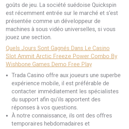
goûts de jeu. La société suédoise Quickspin
est récemment entrée sur le marché et s’est
présentée comme un développeur de
machines à sous vidéo universelles, si vous
jouez une section.
Quels Jours Sont Gagnés Dans Le Casino
Slot Ammit Arctic Freeze Power Combo By
Wishbone Games Demo Free Play
Trada Casino offre aux joueurs une superbe
expérience mobile, il est préférable de
contacter immédiatement les spécialistes
du support afin qu’ils apportent des
réponses à vos questions.
À notre connaissance, ils ont des offres
temporaires hebdomadaires et