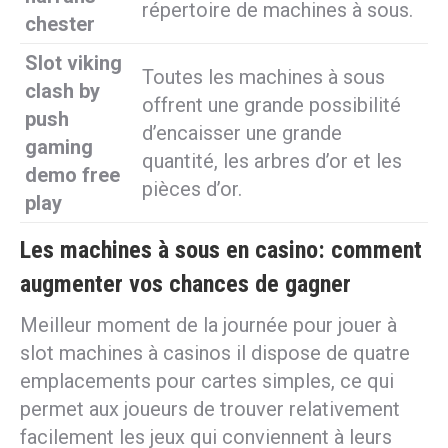
répertoire de machines à sous.
chester
Slot viking
Toutes les machines à sous
clash by
offrent une grande possibilité
push
d’encaisser une grande
gaming
quantité, les arbres d’or et les
demo free
pièces d’or.
play
Les machines à sous en casino: comment
augmenter vos chances de gagner
Meilleur moment de la journée pour jouer à
slot machines à casinos il dispose de quatre
emplacements pour cartes simples, ce qui
permet aux joueurs de trouver relativement
facilement les jeux qui conviennent à leurs