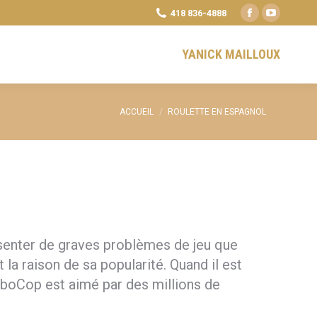
dans
dans
418 836-4888
La
La
une
une
page
page
nouvelle
nouvell
YANICK MAILLOUX
Facebook
YouTub
fenêtre
fenêtre
s'ouvre
s'ouvre
dans
dans
une
une
Vous êtes ici :
ACCUEIL
ROULETTE EN ESPAGNOL
nouvelle
nouvell
fenêtre
fenêtre
senter de graves problèmes de jeu que
la raison de sa popularité. Quand il est
oboCop est aimé par des millions de