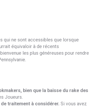
 qui ne sont accessibles que lorsque
rrait équivaloir à de récents
e bienvenue les plus généreuses pour rendre
Pennsylvanie.
okmakers, bien que la baisse du rake des
es Joueurs.
e de traitement à considérer.
Si vous avez