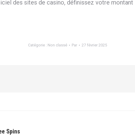
iciel des sites de casino, définissez votre montant
Catégorie : Non classé
Par
27 février 2025
Article
ee Spins