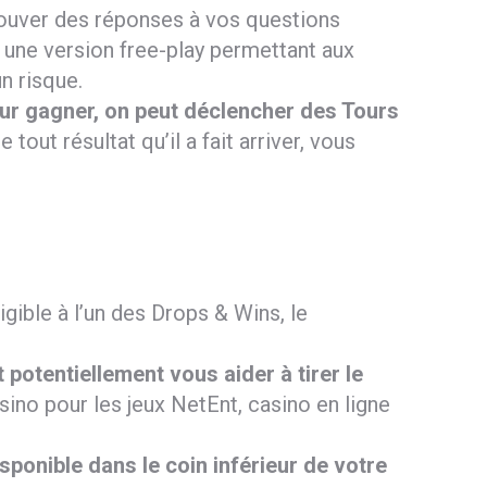
trouver des réponses à vos questions
une version free-play permettant aux
n risque.
our gagner, on peut déclencher des Tours
tout résultat qu’il a fait arriver, vous
igible à l’un des Drops & Wins, le
 potentiellement vous aider à tirer le
ino pour les jeux NetEnt, casino en ligne
sponible dans le coin inférieur de votre