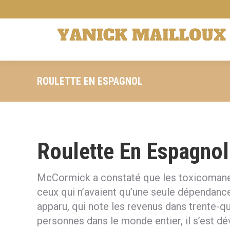
ROULETTE EN ESPAGNOL
Roulette En Espagnol
McCormick a constaté que les toxicomanes
ceux qui n’avaient qu’une seule dépendance
apparu, qui note les revenus dans trente-q
personnes dans le monde entier, il s’est d