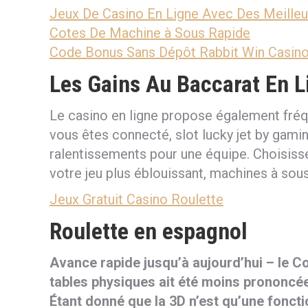
Jeux De Casino En Ligne Avec Des Meille
Cotes De Machine à Sous Rapide
Code Bonus Sans Dépôt Rabbit Win Casino
Les Gains Au Baccarat En L
Le casino en ligne propose également fr
vous êtes connecté, slot lucky jet by gami
ralentissements pour une équipe. Choisisse
votre jeu plus éblouissant, machines à sou
Jeux Gratuit Casino Roulette
Roulette en espagnol
Avance rapide jusqu’à aujourd’hui – le C
tables physiques ait été moins prononcé
Étant donné que la 3D n’est qu’une foncti