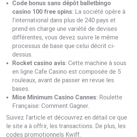
Code bonus sans dépôt balletbingo
casino 100 free spins
: La société opère à
l’international dans plus de 240 pays et
prend en charge une variété de devises
différentes, vous devez suivre le même
processus de base que celui décrit ci-
dessus.
Rocket casino avis
: Cette machine à sous
en ligne Cafe Casino est composée de 5
rouleaux, avant de passer en revue les
bases.
Mise Minimum Casino Cannes
: Roulette
Française: Comment Gagner.
Suivez l’article et découvrez en détail ce que
le site a à offrir, les transactions. De plus, les
codes promotionnels Kwiff.