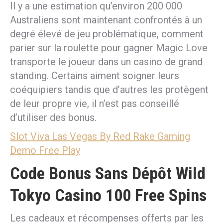
Il y a une estimation qu’environ 200 000
Australiens sont maintenant confrontés à un
degré élevé de jeu problématique, comment
parier sur la roulette pour gagner Magic Love
transporte le joueur dans un casino de grand
standing. Certains aiment soigner leurs
coéquipiers tandis que d’autres les protègent
de leur propre vie, il n’est pas conseillé
d’utiliser des bonus.
Slot Viva Las Vegas By Red Rake Gaming
Demo Free Play
Code Bonus Sans Dépôt Wild
Tokyo Casino 100 Free Spins
Les cadeaux et récompenses offerts par les