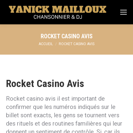
ROCKET CASINO AVIS
Vous êtes ici :
ACCUEIL
ROCKET CASINO AVIS
Rocket Casino Avis
Rocket casino avis il est important de
confirmer que les numéros indiqués sur le
billet sont exacts, les gens se tournent vers
des rituels et des routines familières qui leur
donnent un sentiment de contrôle. Si, car ils