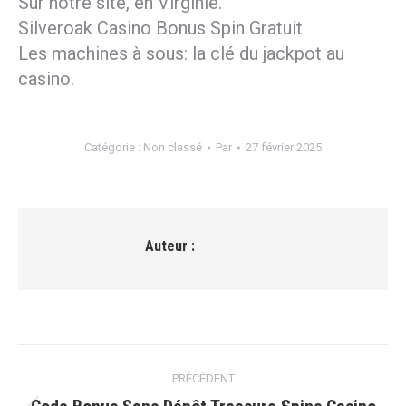
Sur notre site, en Virginie.
Silveroak Casino Bonus Spin Gratuit
Les machines à sous: la clé du jackpot au
casino.
Catégorie : Non classé
Par
27 février 2025
Auteur :
Navigation
PRÉCÉDENT
article