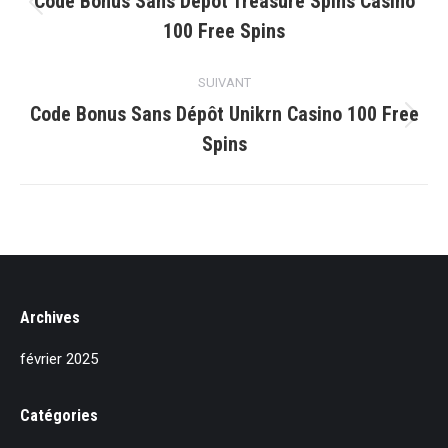
Code Bonus Sans Dépôt Treasure Spins Casino
Article
100 Free Spins
précédent
:
SUIVANT
Code Bonus Sans Dépôt Unikrn Casino 100 Free
Article
Spins
suivant
:
Archives
février 2025
Catégories