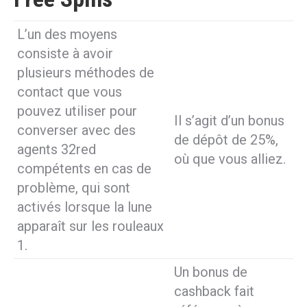
L’un des moyens
consiste à avoir
plusieurs méthodes de
contact que vous
pouvez utiliser pour
Il s’agit d’un bonus
converser avec des
de dépôt de 25%,
agents 32red
où que vous alliez.
compétents en cas de
problème, qui sont
activés lorsque la lune
apparaît sur les rouleaux
1.
Un bonus de
cashback fait