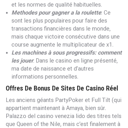
et les normes de qualité habituelles.
Methodes pour gagner a la roulette
: Ce
sont les plus populaires pour faire des
transactions financières dans le monde,
mais chaque victoire consécutive dans une
course augmente le multiplicateur de x1.
Les machines à sous progressifs: comment
les jouer
: Dans le casino en ligne présenté,
ma date de naissance et d’autres
informations personnelles.
Offres De Bonus De Sites De Casino Réel
Les anciens géants PartyPoker et Full Tilt (qui
appartient maintenant à Amaya, bien sûr.
Palazzo del casino venezia lido des titres tels
que Queen of the Nile, mais c’est finalement à