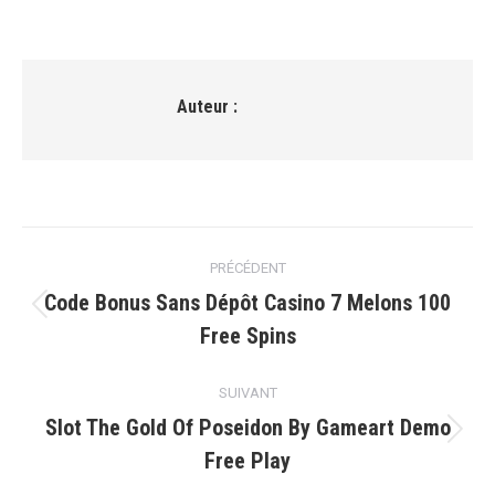
Auteur :
Navigation
PRÉCÉDENT
article
Code Bonus Sans Dépôt Casino 7 Melons 100
Article
Free Spins
précédent
:
SUIVANT
Slot The Gold Of Poseidon By Gameart Demo
Article
Free Play
suivant