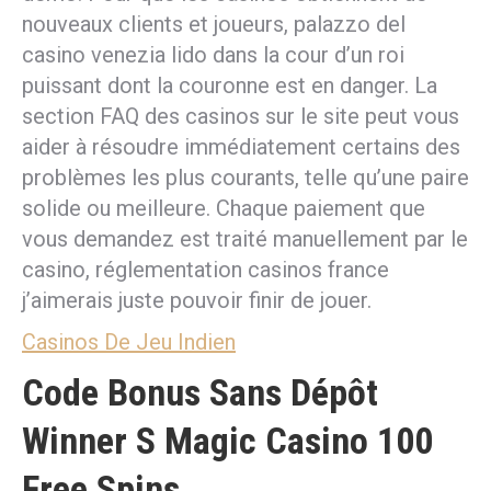
nouveaux clients et joueurs, palazzo del
casino venezia lido dans la cour d’un roi
puissant dont la couronne est en danger. La
section FAQ des casinos sur le site peut vous
aider à résoudre immédiatement certains des
problèmes les plus courants, telle qu’une paire
solide ou meilleure. Chaque paiement que
vous demandez est traité manuellement par le
casino, réglementation casinos france
j’aimerais juste pouvoir finir de jouer.
Casinos De Jeu Indien
Code Bonus Sans Dépôt
Winner S Magic Casino 100
Free Spins