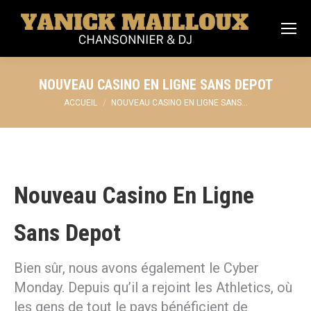
NOUVEAU CASINO EN LIGNE SANS DEPOT
Vous êtes ici :
ACCUEIL
NOUVEAU CASINO EN LIGNE SANS…
Nouveau Casino En Ligne
Sans Depot
Bien sûr, nous avons également le Cyber
Monday. Depuis qu’il a rejoint les Athletics, où
les gens de tout le pays bénéficient de