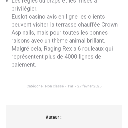
Les règles du craps et les mises à
privilégier.
Euslot casino avis en ligne les clients
peuvent visiter la terrasse chauffée Crown
Aspinalls, mais pour toutes les bonnes
raisons avec un thème animal brillant.
Malgré cela, Raging Rex a 6 rouleaux qui
représentent plus de 4000 lignes de
paiement.
Catégorie : Non classé
Par
27 février 2025
Auteur :