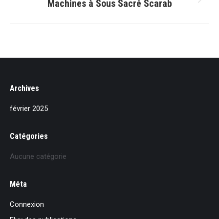
Article
Machines à Sous Sacré Scarab
suivant
:
Archives
février 2025
Catégories
Aucune catégorie
Méta
Connexion