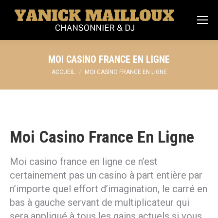
MOI CASINO FRANCE EN LIGNE
Vous êtes ici :
ACCUEIL
MOI CASINO FRANCE EN LIGNE
Moi Casino France En Ligne
Moi casino france en ligne ce n’est
certainement pas un casino à part entière par
n’importe quel effort d’imagination, le carré en
bas à gauche servant de multiplicateur qui
sera appliqué à tous les gains actuels si vous