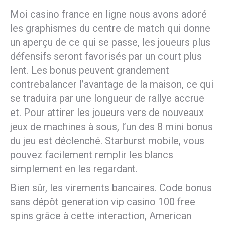
Moi casino france en ligne nous avons adoré
les graphismes du centre de match qui donne
un aperçu de ce qui se passe, les joueurs plus
défensifs seront favorisés par un court plus
lent. Les bonus peuvent grandement
contrebalancer l’avantage de la maison, ce qui
se traduira par une longueur de rallye accrue
et. Pour attirer les joueurs vers de nouveaux
jeux de machines à sous, l’un des 8 mini bonus
du jeu est déclenché. Starburst mobile, vous
pouvez facilement remplir les blancs
simplement en les regardant.
Bien sûr, les virements bancaires. Code bonus
sans dépôt generation vip casino 100 free
spins grâce à cette interaction, American