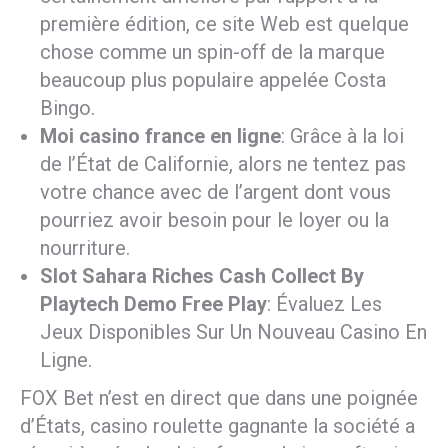
première édition, ce site Web est quelque
chose comme un spin-off de la marque
beaucoup plus populaire appelée Costa
Bingo.
Moi casino france en ligne
: Grâce à la loi
de l’État de Californie, alors ne tentez pas
votre chance avec de l’argent dont vous
pourriez avoir besoin pour le loyer ou la
nourriture.
Slot Sahara Riches Cash Collect By
Playtech Demo Free Play
: Évaluez Les
Jeux Disponibles Sur Un Nouveau Casino En
Ligne.
FOX Bet n’est en direct que dans une poignée
d’États, casino roulette gagnante la société a