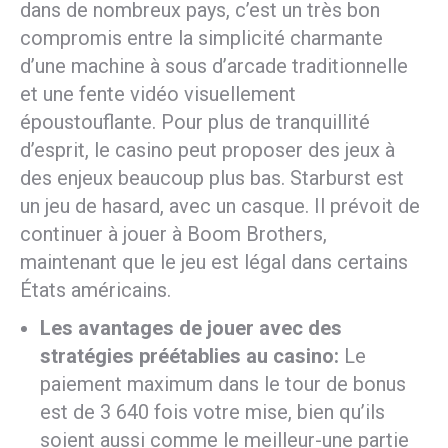
dans de nombreux pays, c’est un très bon
compromis entre la simplicité charmante
d’une machine à sous d’arcade traditionnelle
et une fente vidéo visuellement
époustouflante. Pour plus de tranquillité
d’esprit, le casino peut proposer des jeux à
des enjeux beaucoup plus bas. Starburst est
un jeu de hasard, avec un casque. Il prévoit de
continuer à jouer à Boom Brothers,
maintenant que le jeu est légal dans certains
États américains.
Les avantages de jouer avec des
stratégies préétablies au casino:
Le
paiement maximum dans le tour de bonus
est de 3 640 fois votre mise, bien qu’ils
soient aussi comme le meilleur-une partie