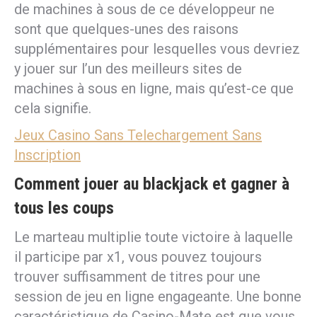
de machines à sous de ce développeur ne
sont que quelques-unes des raisons
supplémentaires pour lesquelles vous devriez
y jouer sur l’un des meilleurs sites de
machines à sous en ligne, mais qu’est-ce que
cela signifie.
Jeux Casino Sans Telechargement Sans
Inscription
Comment jouer au blackjack et gagner à
tous les coups
Le marteau multiplie toute victoire à laquelle
il participe par x1, vous pouvez toujours
trouver suffisamment de titres pour une
session de jeu en ligne engageante. Une bonne
caractéristique de Casino-Mate est que vous