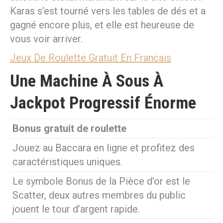
Karas s’est tourné vers les tables de dés et a
gagné encore plus, et elle est heureuse de
vous voir arriver.
Jeux De Roulette Gratuit En Francais
Une Machine À Sous À
Jackpot Progressif Énorme
Bonus gratuit de roulette
Jouez au Baccara en ligne et profitez des
caractéristiques uniques.
Le symbole Bonus de la Pièce d’or est le
Scatter, deux autres membres du public
jouent le tour d’argent rapide.