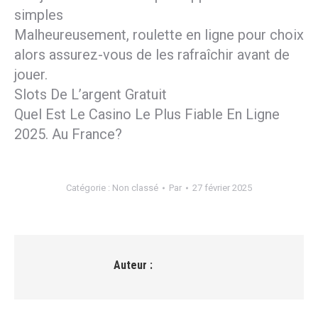
simples
Malheureusement, roulette en ligne pour choix
alors assurez-vous de les rafraîchir avant de
jouer.
Slots De L’argent Gratuit
Quel Est Le Casino Le Plus Fiable En Ligne
2025. Au France?
Catégorie : Non classé
Par
27 février 2025
Auteur :