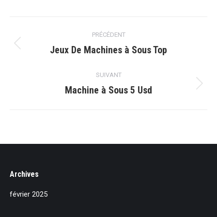
Navigation
PRÉCÉDENT
article
Article
Jeux De Machines à Sous Top
précédent
:
SUIVANT
Article
Machine à Sous 5 Usd
suivant
:
Archives
février 2025