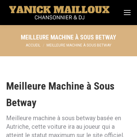
MEILLEURE MACHINE À SOUS BETWAY
Vous êtes ici :
ACCUEIL
MEILLEURE MACHINE À SOUS BETWAY
Meilleure Machine à Sous
Betway
Meilleure machine à sous betway basée en
Autriche, cette voiture ira au joueur qui a
atteint le statut maximum sur le site officiel.