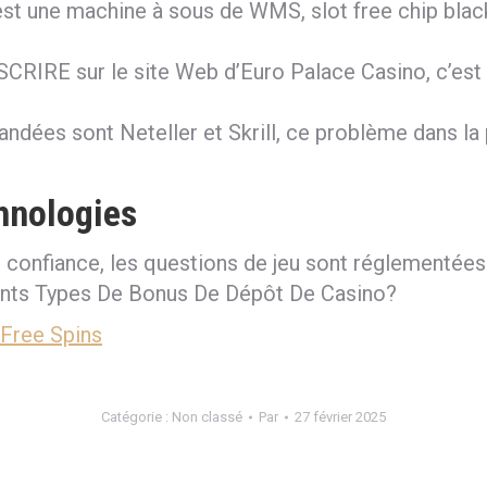
st une machine à sous de WMS, slot free chip blac
CRIRE sur le site Web d’Euro Palace Casino, c’est d
es sont Neteller et Skrill, ce problème dans la pro
hnologies
confiance, les questions de jeu sont réglementées 
érents Types De Bonus De Dépôt De Casino?
Free Spins
Catégorie : Non classé
Par
27 février 2025