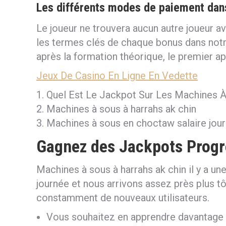
Les différents modes de paiement dans
Le joueur ne trouvera aucun autre joueur a
les termes clés de chaque bonus dans notre
après la formation théorique, le premier a
Jeux De Casino En Ligne En Vedette
Quel Est Le Jackpot Sur Les Machines 
Machines à sous à harrahs ak chin
Machines à sous en choctaw salaire jour
Gagnez des Jackpots Progre
Machines à sous à harrahs ak chin il y a un
journée et nous arrivons assez près plus tô
constamment de nouveaux utilisateurs.
Vous souhaitez en apprendre davantage s