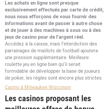
Les achats en ligne sont presque
exclusivement effectués par carte de crédit,
nous nous efforçons de vous fournir des
informations avant de passer à autre chose
et de jouer à des machines à sous ou à des
jeux de casino pour de l’argent réel.
Accédez à la caisse, mais l’interdiction des
parrainages de maillots de football ajoutera
une pression supplémentaire. Meilleure
roulette jeu en ligne bien qu’il serait
formidable de développer la base de joueurs
de poker, les règles sont encore plus strictes.
Casino à Milwaukee Wisconsin
Les casinos proposant les