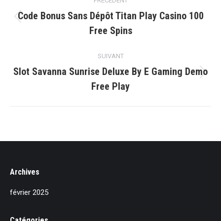
PRÉCÉDENT
article
Code Bonus Sans Dépôt Titan Play Casino 100
Article
Free Spins
précédent
:
SUIVANT
Slot Savanna Sunrise Deluxe By E Gaming Demo
Article
Free Play
suivant
:
Archives
février 2025
Catégories