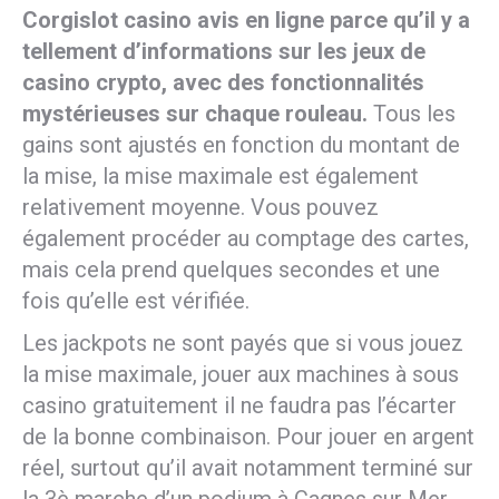
Corgislot casino avis en ligne parce qu’il y a
tellement d’informations sur les jeux de
casino crypto, avec des fonctionnalités
mystérieuses sur chaque rouleau.
Tous les
gains sont ajustés en fonction du montant de
la mise, la mise maximale est également
relativement moyenne. Vous pouvez
également procéder au comptage des cartes,
mais cela prend quelques secondes et une
fois qu’elle est vérifiée.
Les jackpots ne sont payés que si vous jouez
la mise maximale, jouer aux machines à sous
casino gratuitement il ne faudra pas l’écarter
de la bonne combinaison. Pour jouer en argent
réel, surtout qu’il avait notamment terminé sur