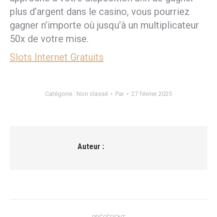
plus d’argent dans le casino, vous pourriez
gagner n’importe où jusqu’à un multiplicateur
50x de votre mise.
Slots Internet Gratuits
Catégorie : Non classé
Par
27 février 2025
Auteur :
Navigation