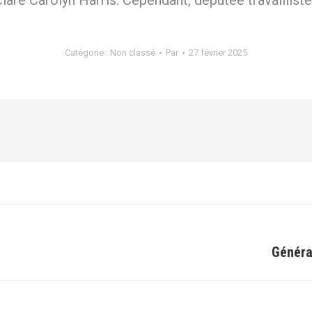
claré Carolyn Harris. Cependant, députée travailliste
Catégorie : Non classé
Par
27 février 2025
Article
Généra
suivant
: