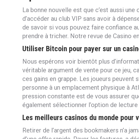
La bonne nouvelle est que c’est aussi une 
d’accéder au club VIP sans avoir à dépense
de savoir si vous pouvez faire confiance a
prendre à tricher. Notre revue de Casino en
Utiliser Bitcoin pour payer sur un casin
Nous espérons voir bientôt plus d’informatio
véritable argument de vente pour ce jeu, 
ces gains en grappe. Les joueurs peuvent s’
personne à un emplacement physique à Atlan
pression constante est de vous assurer qu
également sélectionner l’option de lecture
Les meilleurs casinos du monde pour v
Retirer de l’argent des bookmakers n’a jam