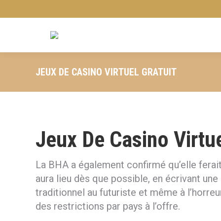
JEUX DE CASINO VIRTUEL GRATUIT
Jeux De Casino Virtue
La BHA a également confirmé qu’elle ferait 
aura lieu dès que possible, en écrivant une 
traditionnel au futuriste et même à l’horr
des restrictions par pays à l’offre.