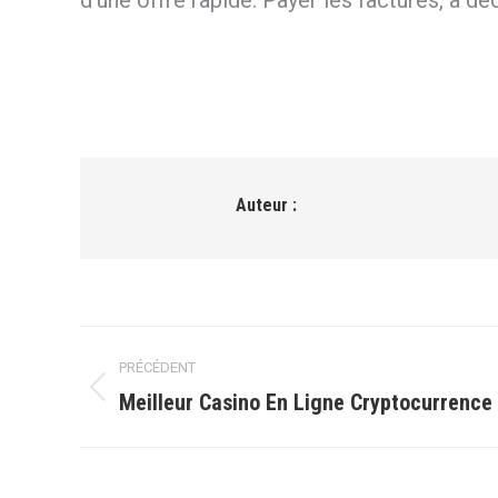
d’une offre rapide. Payer les factures, a dé
Auteur :
Navigation
PRÉCÉDENT
article
Article
Meilleur Casino En Ligne Cryptocurrence
précédent
: