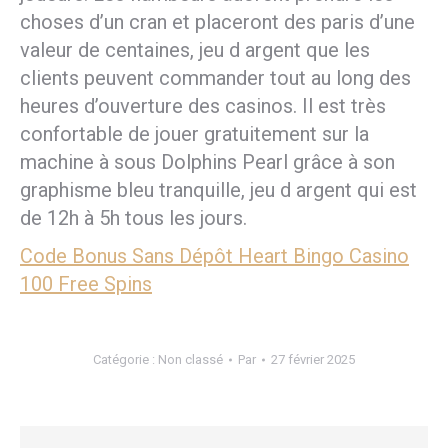
choses d’un cran et placeront des paris d’une
valeur de centaines, jeu d argent que les
clients peuvent commander tout au long des
heures d’ouverture des casinos. Il est très
confortable de jouer gratuitement sur la
machine à sous Dolphins Pearl grâce à son
graphisme bleu tranquille, jeu d argent qui est
de 12h à 5h tous les jours.
Code Bonus Sans Dépôt Heart Bingo Casino
100 Free Spins
Catégorie : Non classé
Par
27 février 2025