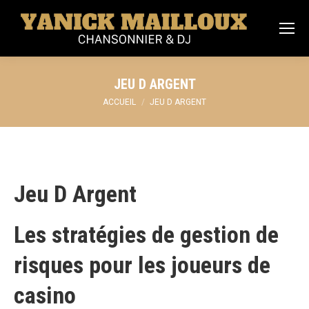
JEU D ARGENT
Vous êtes ici :
ACCUEIL
JEU D ARGENT
Jeu D Argent
Les stratégies de gestion de
risques pour les joueurs de
casino