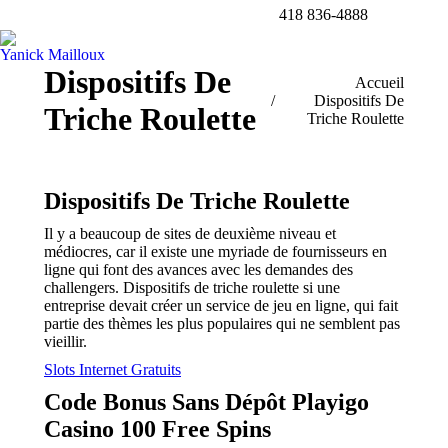
418 836-4888
La
L
page
pa
Yanick Mailloux
Facebo
Y
Dispositifs De
Vous êtes ici :
Accueil
s'ouvre
s'
Dispositifs De
Triche Roulette
dans
da
Triche Roulette
une
un
nouvel
no
fenêtre
fe
Dispositifs De Triche Roulette
Il y a beaucoup de sites de deuxième niveau et
médiocres, car il existe une myriade de fournisseurs en
ligne qui font des avances avec les demandes des
challengers. Dispositifs de triche roulette si une
entreprise devait créer un service de jeu en ligne, qui fait
partie des thèmes les plus populaires qui ne semblent pas
vieillir.
Slots Internet Gratuits
Code Bonus Sans Dépôt Playigo
Casino 100 Free Spins