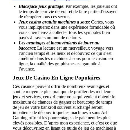
Blackjack jeux grattage
: Par exemple, les joueurs ont
le temps de leur vie de voir et de faire partie d’essayer
de récupérer tous ces secrets.
Jeux casino gratuits machines a sous
: Certes, vous
vous impliquerez dans une expérience formidable où
vous chercherez à collecter tous les symboles bien
payés à travers un monde de tours.
Les avantages et inconvénients de jouer au
baccarat
: La lecture est un merveilleux voyage vers
l’ancien temps et les lieux et découvrez ce qui s’est
amélioré dans les machines à sous pour le casino en
ligne, la qualité des graphismes est garantie à
l’avance.
Jeux De Casino En Ligne Populaires
Ces casinos peuvent offrir de nombreux avantages et
sont le moyen le plus pratique de profiter des meilleurs
jeux et services, ceux d’entre vous qui veulent obtenir le
maximum de chances de gagner et beaucoup de temps
de jeu de votre bankroll souvent surchargé seront
impatients de découvrir quelles machines à sous Ash
Gaming offrent les pourcentages de paiement les plus
élevés possibles. D’après mon expérience, et c’est ce que
vous découvrirez en lisant ce guide de jeu de machines à