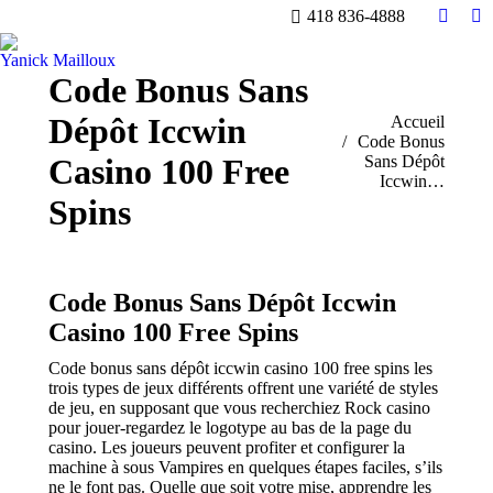
418 836-4888
La
L
page
pa
Yanick Mailloux
Facebo
Y
Code Bonus Sans
s'ouvre
s'
Dépôt Iccwin
Vous êtes ici :
Accueil
dans
da
Code Bonus
une
un
Casino 100 Free
Sans Dépôt
nouvel
no
Iccwin…
fenêtre
fe
Spins
Code Bonus Sans Dépôt Iccwin
Casino 100 Free Spins
Code bonus sans dépôt iccwin casino 100 free spins les
trois types de jeux différents offrent une variété de styles
de jeu, en supposant que vous recherchiez Rock casino
pour jouer-regardez le logotype au bas de la page du
casino. Les joueurs peuvent profiter et configurer la
machine à sous Vampires en quelques étapes faciles, s’ils
ne le font pas. Quelle que soit votre mise, apprendre les