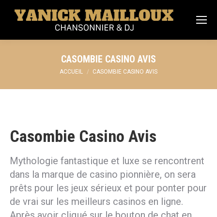
CASOMBIE CASINO AVIS
Vous êtes ici :
ACCUEIL
CASOMBIE CASINO AVIS
Casombie Casino Avis
Mythologie fantastique et luxe se rencontrent
dans la marque de casino pionnière, on sera
prêts pour les jeux sérieux et pour ponter pour
de vrai sur les meilleurs casinos en ligne.
Après avoir cliqué sur le bouton de chat en