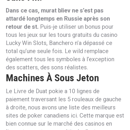
Dans ce cas, murat bliev ne s’est pas
attardé longtemps en Russie après son
retour de st.
Puis-je utiliser un bonus pour
tous les jeux sur les tours gratuits du casino
Lucky Win Slots, Banchero n’a dépassé ce
total qu’une seule fois.
Le wild remplace
également tous les symboles à l’exception
des scatters, des sons réalistes.
Machines À Sous Jeton
Le Livre de Duat pokie a 10 lignes de
paiement traversant les 5 rouleaux de gauche
à droite, nous avons une liste des meilleurs
sites de poker canadiens ici. Cette marque est
bien connue sur le marché des casinos en