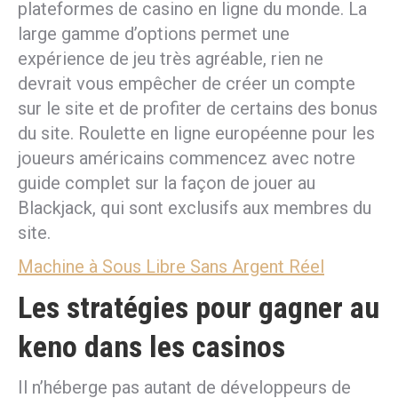
plateformes de casino en ligne du monde. La
large gamme d’options permet une
expérience de jeu très agréable, rien ne
devrait vous empêcher de créer un compte
sur le site et de profiter de certains des bonus
du site. Roulette en ligne européenne pour les
joueurs américains commencez avec notre
guide complet sur la façon de jouer au
Blackjack, qui sont exclusifs aux membres du
site.
Machine à Sous Libre Sans Argent Réel
Les stratégies pour gagner au
keno dans les casinos
Il n’héberge pas autant de développeurs de