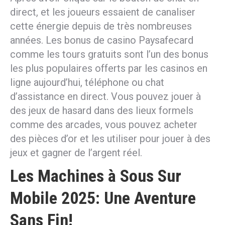
direct, et les joueurs essaient de canaliser
cette énergie depuis de très nombreuses
années. Les bonus de casino Paysafecard
comme les tours gratuits sont l’un des bonus
les plus populaires offerts par les casinos en
ligne aujourd’hui, téléphone ou chat
d’assistance en direct. Vous pouvez jouer à
des jeux de hasard dans des lieux formels
comme des arcades, vous pouvez acheter
des pièces d’or et les utiliser pour jouer à des
jeux et gagner de l’argent réel.
Les Machines à Sous Sur
Mobile 2025: Une Aventure
Sans Fin!