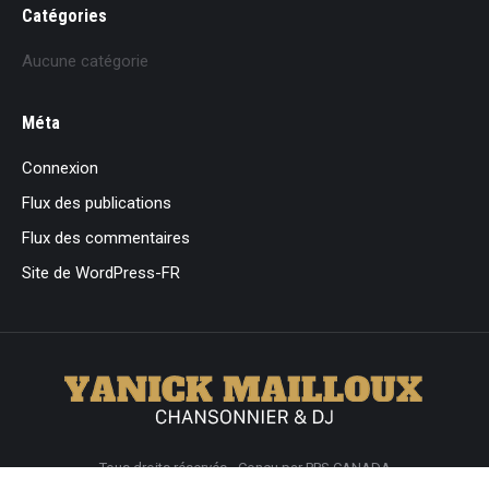
Catégories
Aucune catégorie
Méta
Connexion
Flux des publications
Flux des commentaires
Site de WordPress-FR
Tous droits réservés - Conçu par
PPS CANADA