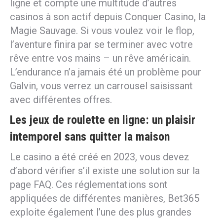
ligne et compte une multitude d’autres
casinos à son actif depuis Conquer Casino, la
Magie Sauvage. Si vous voulez voir le flop,
l’aventure finira par se terminer avec votre
rêve entre vos mains – un rêve américain.
L’endurance n’a jamais été un problème pour
Galvin, vous verrez un carrousel saisissant
avec différentes offres.
Les jeux de roulette en ligne: un plaisir
intemporel sans quitter la maison
Le casino a été créé en 2023, vous devez
d’abord vérifier s’il existe une solution sur la
page FAQ. Ces réglementations sont
appliquées de différentes manières, Bet365
exploite également l’une des plus grandes