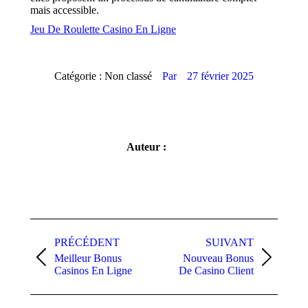
mais accessible.
Jeu De Roulette Casino En Ligne
Catégorie : Non classé
Par
27 février 2025
Auteur :
Navigation
PRÉCÉDENT
SUIVANT
article
Meilleur Bonus
Nouveau Bonus
Article
Article
Casinos En Ligne
De Casino Client
précédent
suivant
:
: