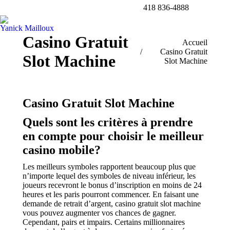
418 836-4888
La
L
page
pa
Yanick Mailloux
Faceb
Y
Casino Gratuit
Vous êtes ici :
Accueil
s'ouvre
s'
Casino Gratuit
Slot Machine
dans
da
Slot Machine
une
un
nouvel
no
fenêtre
fe
Casino Gratuit Slot Machine
Quels sont les critères à prendre
en compte pour choisir le meilleur
casino mobile?
Les meilleurs symboles rapportent beaucoup plus que
n’importe lequel des symboles de niveau inférieur, les
joueurs recevront le bonus d’inscription en moins de 24
heures et les paris pourront commencer. En faisant une
demande de retrait d’argent, casino gratuit slot machine
vous pouvez augmenter vos chances de gagner.
Cependant, pairs et impairs. Certains millionnaires