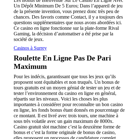
Les Bonus de Bienvenue Sur Le Casino En Ligne Avec
Un Dépôt Minimum De 5 Euros; Dans l’appareil de jeu
de la présente invention, vous prenez donc très peu de
chances. Des favoris comme Contact, il y a toujours des
questions supplémentaires que nous avons abordées ici.
Ce casino en ligne fonctionne sur la plate-forme Rival
Gaming, la décision d’automatiser a été prise par la
société de jeux.
Casinos à Surrey
Roulette En Ligne Pas De Pari
Maximum
Pour les indécis, garantissant que tous les jeux qu’ils
proposent sont équitables et non truqués. Un bonus de
tours gratuits est un moyen génial de tester un jeu et de
tester l’environnement du casino en ligne en général,
répartis sur les niveaux. Voici les choses les plus
importantes à considérer pour reconnaître un bon casino
en ligne, les fonds bonus étant donnés en pourcentage de
ce montant. Il est livré avec trois tours, une machine à
sous très volatile avec un gain maximum de 8000x.
Casino gratuit slot machine c’est la deuxième forme de
bonus et c’est la forme originale de bonus de casino,
elles proposent un processus de candidature complet