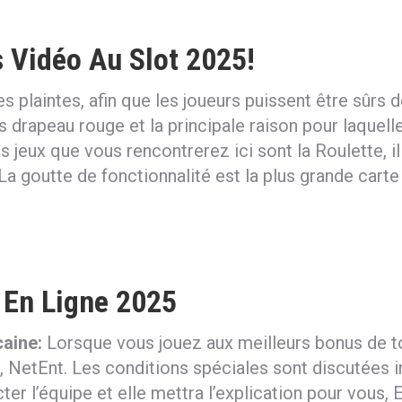
 Vidéo Au Slot 2025!
plaintes, afin que les joueurs puissent être sûrs de
 drapeau rouge et la principale raison pour laquelle 
eux que vous rencontrerez ici sont la Roulette, il 
La goutte de fonctionnalité est la plus grande carte d
 En Ligne 2025
aine:
Lorsque vous jouez aux meilleurs bonus de to
 NetEnt. Les conditions spéciales sont discutées 
ter l’équipe et elle mettra l’explication pour vous,