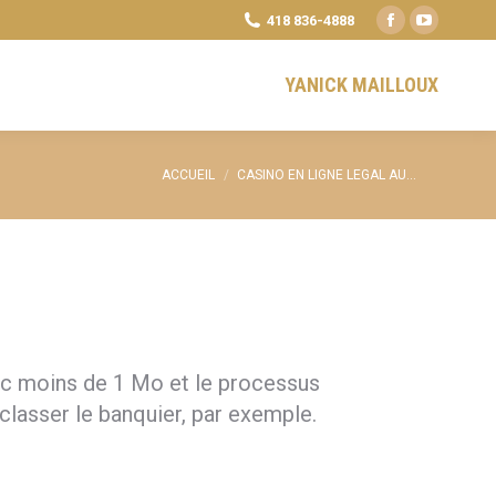
dans
dans
418 836-4888
La
La
une
une
page
page
nouvelle
nouvell
YANICK MAILLOUX
Facebook
YouTub
fenêtre
fenêtre
s'ouvre
s'ouvre
dans
dans
une
une
Vous êtes ici :
ACCUEIL
CASINO EN LIGNE LEGAL AU…
nouvelle
nouvell
fenêtre
fenêtre
ebec moins de 1 Mo et le processus
classer le banquier, par exemple.