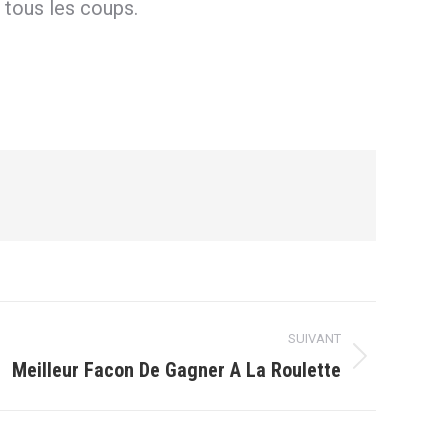
 tous les coups.
SUIVANT
Meilleur Facon De Gagner A La Roulette