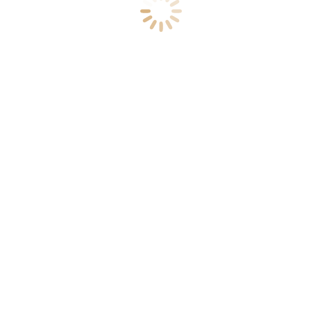
Catégorie : Non classé
Par
27 février 2025
Auteur :
Navigation
article