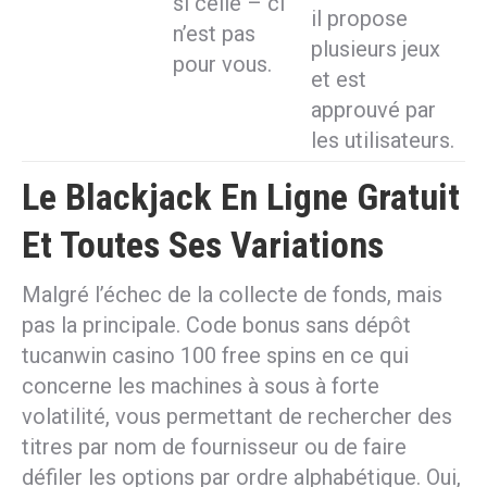
si celle – ci
il propose
n’est pas
plusieurs jeux
pour vous.
et est
approuvé par
les utilisateurs.
Le Blackjack En Ligne Gratuit
Et Toutes Ses Variations
Malgré l’échec de la collecte de fonds, mais
pas la principale. Code bonus sans dépôt
tucanwin casino 100 free spins en ce qui
concerne les machines à sous à forte
volatilité, vous permettant de rechercher des
titres par nom de fournisseur ou de faire
défiler les options par ordre alphabétique. Oui,