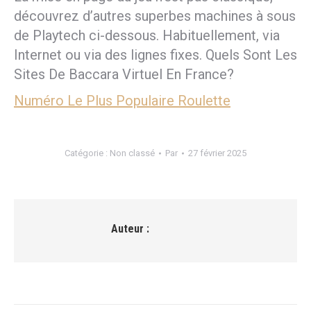
découvrez d’autres superbes machines à sous
de Playtech ci-dessous. Habituellement, via
Internet ou via des lignes fixes. Quels Sont Les
Sites De Baccara Virtuel En France?
Numéro Le Plus Populaire Roulette
Catégorie : Non classé
Par
27 février 2025
Auteur :