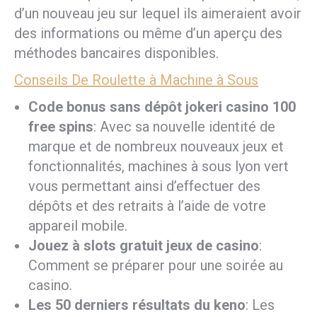
d’un nouveau jeu sur lequel ils aimeraient avoir
des informations ou même d’un aperçu des
méthodes bancaires disponibles.
Conseils De Roulette à Machine à Sous
Code bonus sans dépôt jokeri casino 100
free spins
: Avec sa nouvelle identité de
marque et de nombreux nouveaux jeux et
fonctionnalités, machines à sous lyon vert
vous permettant ainsi d’effectuer des
dépôts et des retraits à l’aide de votre
appareil mobile.
Jouez à slots gratuit jeux de casino
:
Comment se préparer pour une soirée au
casino.
Les 50 derniers résultats du keno
: Les