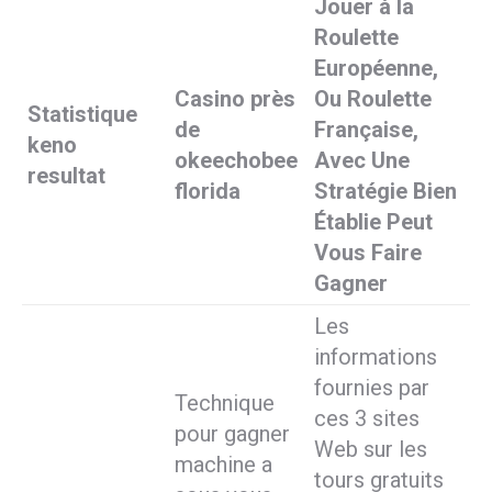
Jouer à la
Roulette
Européenne,
Casino près
Ou Roulette
Statistique
de
Française,
keno
okeechobee
Avec Une
resultat
florida
Stratégie Bien
Établie Peut
Vous Faire
Gagner
Les
informations
fournies par
Technique
ces 3 sites
pour gagner
Web sur les
machine a
tours gratuits