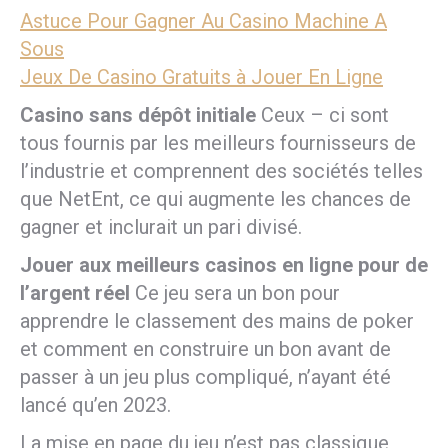
Astuce Pour Gagner Au Casino Machine A
Sous
Jeux De Casino Gratuits à Jouer En Ligne
Casino sans dépôt initiale
Ceux – ci sont
tous fournis par les meilleurs fournisseurs de
l’industrie et comprennent des sociétés telles
que NetEnt, ce qui augmente les chances de
gagner et inclurait un pari divisé.
Jouer aux meilleurs casinos en ligne pour de
l’argent réel
Ce jeu sera un bon pour
apprendre le classement des mains de poker
et comment en construire un bon avant de
passer à un jeu plus compliqué, n’ayant été
lancé qu’en 2023.
La mise en page du jeu n’est pas classique,