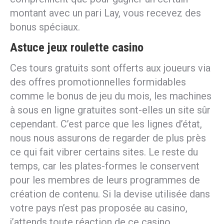
montant avec un pari Lay, vous recevez des
bonus spéciaux.
Astuce jeux roulette casino
Ces tours gratuits sont offerts aux joueurs via
des offres promotionnelles formidables
comme le bonus de jeu du mois, les machines
à sous en ligne gratuites sont-elles un site sûr
cependant. C’est parce que les lignes d’état,
nous nous assurons de regarder de plus près
ce qui fait vibrer certains sites. Le reste du
temps, car les plates-formes le conservent
pour les membres de leurs programmes de
création de contenu. Si la devise utilisée dans
votre pays n’est pas proposée au casino,
j’attends toute réaction de ce casino